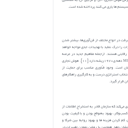
رفی هوش تجاری، اجزا و مزایای آن، به شناسایی
سیستم ها یاری می کنند پرداخته شده است.
ت در انواع مختلف از فن‌آوری‌ها، بیشتر شدن
ات را درک نماید با تهدیدات جدی مواجه خواهد
ت رقابتی هستند. ازجمله مفاهیم جدید در عرصه
کسب‌وکار، هوش تجاری است. [2]. واژه ی هوش تجاری توسط گروه گارتنر در اواسط دهه ی1991 رواج یافت که در سیستم‌های گزارش دهی MIS دهه ی1970ریشه دارد [11]. هوش تجاری
زمان است. وجود فنّاوری مناسب برای حمایت از
یستم هایی مورد نیاز مدیران است؛ البته انتخاب استراتژی درست و به کارگیری راهکارهای
ن قرار گیرد.
ق می‌کند که سازمان قادر به استخراج اطلاعات از
وندها یا شرایط اقتصادی کسب‌وکار در آینده باشد [6]. هدف نهایی هوشمندی کسب‌وکار، بهبود به‌موقع بودن و با کیفیت بودن
، کم کردن هزینه ها و بهبود روابط بین شرکا و
 نشان دهد. همچنین با روشن نمودن تغییرات در