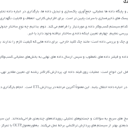
ی و پایگاه داده ها عملیاتی، جمع‌آوری، پاک‌سازی و تبدیل داده ها، بارگذاری در انباره داده تح
ه‌سازی با سرعت پایین تر است. برای افزایش کارایی، انعطاف و قابلیت نگهداری،ETL می‌تواند به پنج ماژول تقسیم شود[8]:
 کدام سیستم کسب‌وکار داده ی موردنیاز را فراهم می کند. دوم، بدانیم چه نوع ساختار جدولی د
ررسی نماییم. چهارم، تعیین اینکه داده ی ساختار نیافته وجود دارد یا خیر.
دی چک و بررسی داده است؛ مانند چک کلید خارجی. برای داده هایی که کیفیت لازم را ندارند با
 داده و فیلتر داده های نامطلوب و سپس ارسال داده های نهایی به بخش‌های عملیاتی کسب‌وکا
شامل این انواع است: عملیات روی فیلد داده ای، پردازش کاراکتر رشته ای، تعیین مقادیر تهی، 
• بارگذاری داده: داده ها باید به جداول موردنظر در انباره داد
خ های سریع به سؤالات و جستجوهای تحلیلی روی‌داده‌های چندبعدی طراحی‌شده‌اند. این سی
می‌کنند که ازنظر سرعت در برخو