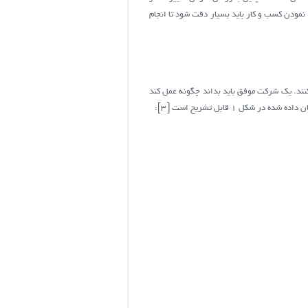
ن خواسته‌های مشتری، با توجه به قابلیت های کسب‌وکار به سازمان ها یاری رساند [7]. در هوشمند نمودن کسب و کار باید بسیار دقت شود تا انجام
کنند. یک شرکت موفق باید بداند چگونه عمل کند
1 قابل تشریح است [3]: