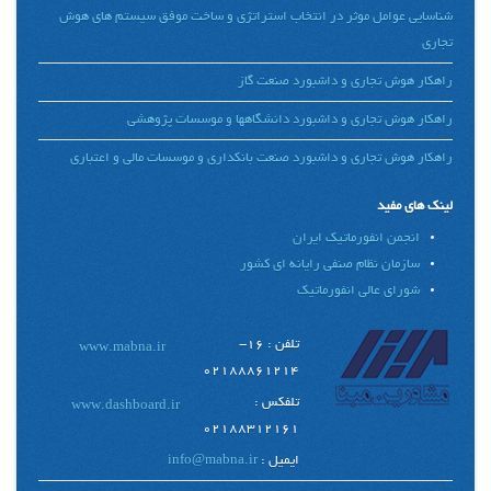
شناسایی عوامل موثر در انتخاب استراتژی و ساخت موفق سیستم های هوش
تجاری
راهکار هوش تجاری و داشبورد صنعت گاز
راهکار هوش تجاری و داشبورد دانشگاهها و موسسات پژوهشی
راهکار هوش تجاری و داشبورد صنعت بانکداری و موسسات مالی و اعتباری
لینک های مفید
انجمن انفورماتیک ایران
سازمان نظام صنفی رایانه ای کشور
شورای عالی انفورماتیک
تلفن : 16-
www.mabna.ir
02188861214
تلفکس :
www.dashboard.ir
02188312161
ایمیل :
info@mabna.ir