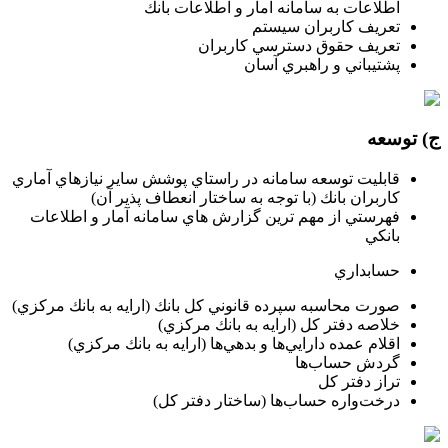
اطلاعات به سامانه آمار و اطلاعات بانك
تعريف كاربران سيستم
تعريف حقوق دسترسي كاربران
پشتيباني و راهبري آسان
ج) توسعه
قابليت توسعه سامانه در راستاي پوشش ساير نيازهاي آماري
كاربران بانك (با توجه به ساختار انعطاف پذير آن)
فهرستي از مهم ترين گزارش هاي سامانه آمار و اطلاعات
بانكي
حسابداري
صورت محاسبه سپرده قانوني كل بانك (ارايه به بانك مركزي)
خلاصه دفتر كل (ارايه به بانك مركزي)
اقلام عمده دارايي‌ها و بدهي‌ها (ارايه به بانك مركزي)
گردش حساب‌ها
تراز دفتر كل
درخت‌واره حساب‌ها (ساختار دفتر كل)