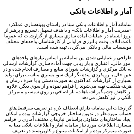
آمار و اطلاعات بانکی
سامانه آمار و اطلاعات بانكی مبنا در راستاي بهينه‌سازي عملکرد
«مديريت آمار و اطلاعات بانک‌» و با هدف تسهيل، تسريع و پرهيز از
بروز اشتباه در عمليات آماده سازي بسياري از گزارشات که عموماً
باعث اتلاف وقت و انرژي فراواني از کارشناسان واحد‏هاي مختلف
موسسات مالي و بانكي مي‌گردد، تهيه شده است.
طراحی و عملیاتی شدن اين سامانه بر اساس نيازهاي واحدهاي
امور مالي، اعتباري و بازاريابي جهت آماده ‏سازي گزارشات ارسالي
به بانک مرکزي و گزارشات شوراي منابع و مصارف انجام شده و در
عين حال با رويکردي آينده ‏نگر ازيك سو، بستري مناسب براي توليد
بسياري از گزارشات که اکنون به صورت دستي و با صرف زمان و
هزينه هنگفت تهيه مي‌شوند را فراهم نموده و از سوي ديگر، علاوه
بر كاهش چشمگير اشتباهات، بار اضافي بر روي سيستم متمركز
بانكي را نيز كاهش مي‌دهد.
گزارشات اين سامانه داراي انعطاف لازم در تعريف سرفصل‌هاي
حساب موردنظر در تدوين ساختار خروجي گزارشات بوده و امکان
ایجاد ساختارهاي متفاوتی براساس نيازهای مختلف آماري را فراهم
می‏سازد. اطلاعات مورد نیاز سامانه آمار و اطلاعات بانكی مبنا به
صورت متمرکز بوده و از امكانات متنوع و كاربرپسند در تعريف