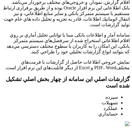
اقلام گزارش، نمودار، و خروجي‌هاي مختلف برخوردار مي‌باشد.
بانک اطلاعاتی اين نرم افزار Oracle بوده و از طريق برقراری ارتباط
مستقيم با سيستم متمركز بانكي و ساير منابع اطلاعاتي، و نيز
انتقال اتوماتيك اطلاعات، قادر به تجزيه و تحليل داده‏‏ هاي خام جهت
توليد گزارشات است.
سامانه آمار و اطلاعات بانکی مبنا با توانايي تحليل آماري بر روي
اقلام اطلاعاتي استخراج شده از سرفصل‌هاي سيستم متمركز
بانکي، اين امکان را به کاربران با سطوح مختلف دسترسي مي‌دهد
که بتوانند انواع گزارشات تحليلي خود را طراحي کنند.
نمايش خروجي اطلاعات حاصل از گزارشات با فرمت‌هاي
مختلفPDF، Word و Excel از ديگر قابليت‌هاي اين نرم افزار است.
گزارشات اصلي اين سامانه از چهار بخش اصلي تشكيل
شده است
سپرده
تسهيلات
عملكرد
حسابداري