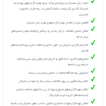
ایجاد زبان مشترک و رویکردی واحد برای تولید گزارشهای پویا و به
اشتراک گذاری گزارشات با کمک گرفتن از نرم افزار داشبورد
مدیریتی
کاهش میزان خطا در تولید گزارش‏ها ی مورد نیاز سازمان
امکان تحلیل اطلاعات از کل به جزء و برعکس و کوتاه نمودن مسیرهای
پرس و جو
افزايش کارايي سازمان در امور داخلي و شفاف سازي رويه فرايندهاي
کليدي
تحليل‌هاي آماري، داده کاوي و اجراي مدل هاي پيش بيني و كشف
ارتباط بين داده ها
تشخيص زود هنگام مخاطرات، تحلیل و مدیریت ریسک
امکان پاسخ‏گویی بر روی اطلاعات بسیار زیاد و انبوه در سازمان
امکان تهیه گزارش‏های متنوع و پویا از زیر ساخت‏های مختلف سازمان
(سیستم های جزیره ای و یکپارچه)
امکان تهیه گزارش‏ها با ساختاري شكيل، جذاب، بطور متمركز و در محيط