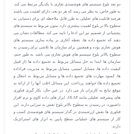
دو بعد بلوغ سیستم های هوشمندی تجاری با یکدیگر مرتبط می کند.
به طور خاص، به نظر می رسد که هر دو بعد، دارای اهمیت می باشند
هرچند قابلیت های تحلیلی به طرز قابل ملاحظه ای برای دستیابی به
سطوح بالا تر بلوغ اهمیت بیشتری دارد. متون مربوط به سیستم های
پشتیبانی از تصمیم نیز این ادعا را تایید می کند. مطالعات نشان می
دهند که تجمیع داده ها، نقطه آغازی بر پیاده سازی سیستم های
هوش تجاری بوده و همچنین برای سازمان ها تلاشی برای رسیدن به
سطوح بالاتر بلوغ سیستم های هوش تجاری می باشد. به طور حتم،
سازمان ها ابتدا به حل مسائل مربوط به تجمیع داده ها (از قبیل
کیفیت داده ها، مسایل امنیتی، مسایل مربوط به مدیریت فراداده
ها، کمبود مهارت های تجمیع داده ها و مسایل مربوط به انتقال و
تجمیع داده ها) خواهند پرداخت. این مسائل اغلب آنها را از ارائه به
موقع نتایج به کاربران باز می دارد. در عین حال، بکار گیری فناوری
های پیشرفته تحلیلی مانند OLAP، ابزار های داده کاوی و نرم افزار
داشبورد، در رسیدن به سطوح بالاتر بلوغ نقش به سزایی دارند. این
فناوری ها نقش ارزشمندی در گذار سیستم های هوشمندی کسب و
کار از سیستم های عملیاتی سطح پایین به ابزار های استراتژیک
دارند.