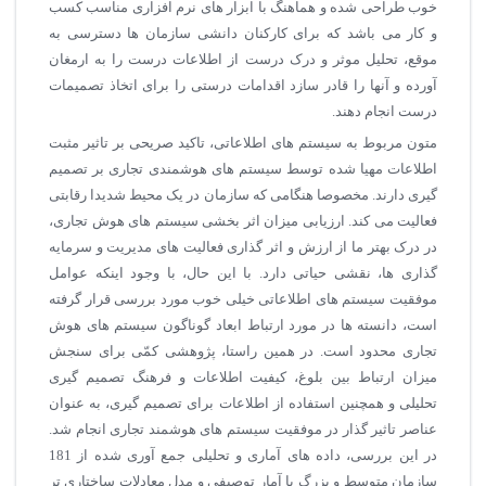
خوب طراحی شده و هماهنگ با ابزار های نرم افزاری مناسب کسب
و کار می باشد که برای کارکنان دانشی سازمان ها دسترسی به
موقع، تحلیل موثر و درک درست از اطلاعات درست را به ارمغان
آورده و آنها را قادر سازد اقدامات درستی را برای اتخاذ تصمیمات
درست انجام دهند.
متون مربوط به سیستم های اطلاعاتی، تاکید صریحی بر تاثیر مثبت
اطلاعات مهیا شده توسط سیستم های هوشمندی تجاری بر تصمیم
گیری دارند. مخصوصا هنگامی که سازمان در یک محیط شدیدا رقابتی
فعالیت می کند. ارزیابی میزان اثر بخشی سیستم های هوش تجاری،
در درک بهتر ما از ارزش و اثر گذاری فعالیت های مدیریت و سرمایه
گذاری ها، نقشی حیاتی دارد. با این حال، با وجود اینکه عوامل
موفقیت سیستم های اطلاعاتی خیلی خوب مورد بررسی قرار گرفته
است، دانسته ها در مورد ارتباط ابعاد گوناگون سیستم های هوش
تجاری محدود است. در همین راستا، پژوهشی کمّی برای سنجش
میزان ارتباط بین بلوغ، کیفیت اطلاعات و فرهنگ تصمیم گیری
تحلیلی و همچنین استفاده از اطلاعات برای تصمیم گیری، به عنوان
عناصر تاثیر گذار در موفقیت سیستم های هوشمند تجاری انجام شد.
در این بررسی، داده های آماری و تحلیلی جمع آوری شده از 181
سازمان متوسط و بزرگ با آمار توصیفی و مدل معادلات ساختاری تر