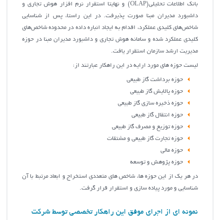
بانک اطلاعات تحلیلی(OLAP) و نهایتا استقرار نرم افزار هوش تجاری و
داشبورد مدیران مبنا صورت پذیرفت. در این راستا، پس از شناسايي
شاخص‌هاي كليدي عملكرد، اقدام به ايجاد انباره داده در محدوده شاخص‌هاي
كليدي عملكرد شده و سامانه هوش تجاري و داشبورد مديران مبنا در حوزه
مديريت ارشد سازمان استقرار یافت.
لیست حوزه های مورد ارایه در این راهکار عبارتند از:
حوزه برداشت گاز طبیعی
حوزه پالایش گاز طبیعی
حوزه ذخیره سازی گاز طبیعی
حوزه انتقال گاز طبیعی
حوزه توزیع و مصرف گاز طبیعی
حوزه تجارت گاز طبیعی و مشتقات
حوزه مالی
حوزه پژوهش و توسعه
در هر یک از این حوزه ها، شاخص های متعددی استخراج و ابعاد مرتبط با آن
شناسایی و مورد پیاده سازی و استقرار قرار گرفت.
نمونه ای از اجرای موفق این راهکار تخصصی توسط شرکت