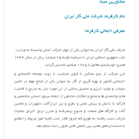
مشاورین مبنا:
نام کارفرما: شرکت ملی گاز ایران
معرفی اجمالی کارفرما:
شرکت ملي گاز ايران به عنوان يکي از چهار شرکت اصلي وابسته به وزارت
نفت جمهوري اسلامي ايران با سرمايه اوليه 25 ميليارد ريال در سال 1344
هجري خورشيدي مطابق با 1965 ميلادي تاسيس گرديد.
اين شرکت از بدو تشکيل تا کنون متناسب با روند توسعه اقتصادي و
اجتماعي کشور و بهره گيري از گاز به عنوان يکي از منابع مهم در تامين
سوخت و توليد انرژي و تحصيل بخشي از ارز مورد نياز به تدریج با قابليت
ها و توانمندي ها و منابع و امکانات مختلفي از جمله نيروي انساني متخصص و
کارآمد با دانش و بينش علمي و نظري و نيز ابزارآلات، تجهيزات و ماشين
آلات و کارگاه هاي متعدد و متنوع پيشرفته و مدرن براي اجراي عمليات
شرکت دست يافته، به طوري که امروز قادر است کليه امور مربوط را مطابق
با استانداردهاي معتبر بين المللي قابل قبول راسا انجام دهد.